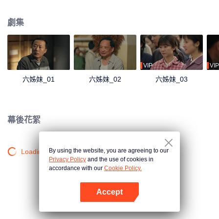
一場車禍中告別人世。大姐何家麗和奶奶何文氏、媽媽劉美心一起承擔起了家
庭重擔，安頓妹妹們成家立業。時代在變化，何家六姊妹也經歷了婚戀、工
劇集
作、生活等命運起伏，但她們團結一心，共同面對人生的風雨，在生活的磨礪
中，六姊妹們也終於明白父親生前反覆強調的“家”的意義。
VIP
VIP
六姊妹_01
六姊妹_02
六姊妹_03
幕後花絮
By using the website, you are agreeing to our
Loading…
Privacy Policy
and the use of cookies in
accordance with our
Cookie Policy.
Accept
打開App