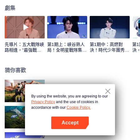
劇集
先導片：五大戰隊峽
第1期上：峽谷熟人
第1期中：高燃對
第
路相逢，“最強戰隊”
局！全明星戰隊集結
決！時代少年團秀翻
決
花落誰家？
亮相
全場
發
猜你喜歡
現在就出發 第2季
By using the website, you are agreeing to our
Privacy Policy
and the use of cookies in
accordance with our
Cookie Policy.
現在就出發
Accept
打開App