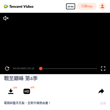
打開App
zh-tw
00:00:00
/
01:05:34
戰至巔峰 第4季
電競綜藝天花板，全新升級熱血番！
全部