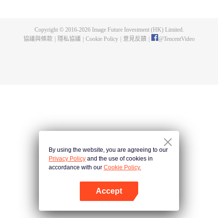
為超越大帝，守護整片大陸。
Copyright © 2016-
2026
Image Future Investment (HK) Limited.
協議與條款
|
隱私協議
|
Cookie Policy
|
意見反饋
|
@
TencentVideo
By using the website, you are agreeing to our
Privacy Policy
and the use of cookies in
accordance with our
Cookie Policy.
Accept
打開App