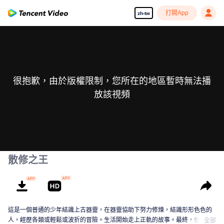
打開App
zh-tw
很抱歉，由於版權限制，您所在的地區暫時無法播
放該視頻
散修之王
這是一個普通的少年結識上古器靈，在器靈協助下努力修煉，結識形形色色的
人，經歷各類或輕鬆或波折的冒險。生活開始走上正軌的故事。最終，他將成
全部