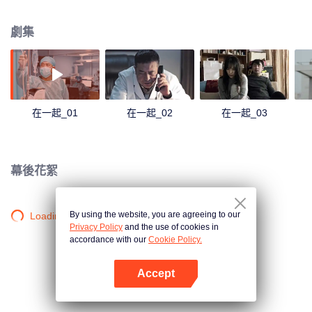
的各地醫療隊員；有秉承革命軍人優良傳統、聞令而動、誓死不退的軍醫；有
平凡又偉大的外賣小哥和專車志願者；有自救互救、守望相助的普通市民；有
劇集
積極投身火神山醫院的建設者；有在聯防聯控工作中紮根基層的疾控、社區、
公安人員；有誤打誤撞留在武漢成為志願者投身抗疫事業的年輕人；有克服種
種困難轉產口罩、為“復產復工”做出貢獻的人們。這些普通人構成了全國上下、
各行各業抗擊疫情的主力軍，為抗擊疫情做出不可磨滅的貢獻。
在一起_01
在一起_02
在一起_03
幕後花絮
By using the website, you are agreeing to our
Loading…
Privacy Policy
and the use of cookies in
accordance with our
Cookie Policy.
Accept
打開App