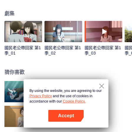
色，準備在喬安好生日的那一晚去找她告白。又因誤會而失敗。 五年後，韓如
初找了陸瑾年來扮演許嘉木，然後並放出和喬安好聯姻的消息，企圖以穩住家
劇集
族企業，曾經互相暗戀的兩個人，再次重逢，並開始扮演假未婚夫妻。兩人的
關係卻因之前的誤會處於冰封狀態。直到陸瑾年兩人互相坦露心跡，重修舊
好。 兩人的感情因一次又一次的誤會和旁人的阻隔而生隙，直到最後喬安好知
道真相……
國民老公帶回家 第1
國民老公帶回家 第1
國民老公帶回家 第1
國民
季_01
季_02
季_03
季_
猜你喜歡
By using the website, you are agreeing to our
國民老公帶回家 第3季
Privacy Policy
and the use of cookies in
accordance with our
Cookie Policy.
Accept
國民老公帶回家 第2季
打開App