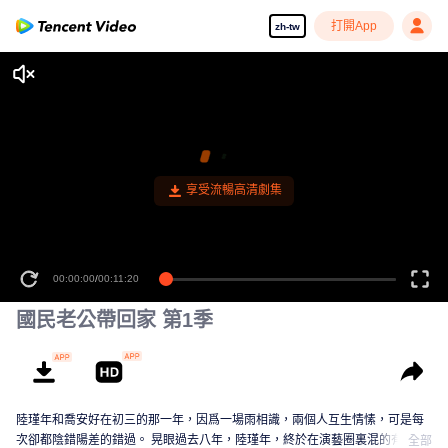
打開App
zh-tw
享受流暢高清劇集
00:00:00
/
00:11:20
國民老公帶回家 第1季
陸瑾年和喬安好在初三的那一年，因爲一場雨相識，兩個人互生情愫，可是每
次卻都陰錯陽差的錯過。 晃眼過去八年，陸瑾年，終於在演藝圈裏混的有了起
全部