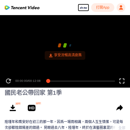
打開App
zh-tw
享受流暢高清劇集
00:00:00
/
00:12:08
國民老公帶回家 第1季
陸瑾年和喬安好在初三的那一年，因爲一場雨相識，兩個人互生情愫，可是每
次卻都陰錯陽差的錯過。 晃眼過去八年，陸瑾年，終於在演藝圈裏混的有了起
全部