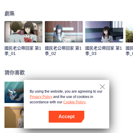
色，準備在喬安好生日的那一晚去找她告白。又因誤會而失敗。 五年後，韓如
初找了陸瑾年來扮演許嘉木，然後並放出和喬安好聯姻的消息，企圖以穩住家
劇集
族企業，曾經互相暗戀的兩個人，再次重逢，並開始扮演假未婚夫妻。兩人的
關係卻因之前的誤會處於冰封狀態。直到陸瑾年兩人互相坦露心跡，重修舊
好。 兩人的感情因一次又一次的誤會和旁人的阻隔而生隙，直到最後喬安好知
道真相……
國民老公帶回家 第1
國民老公帶回家 第1
國民老公帶回家 第1
國民
季_01
季_02
季_03
季_
猜你喜歡
By using the website, you are agreeing to our
國民老公帶回家 第3季
Privacy Policy
and the use of cookies in
accordance with our
Cookie Policy.
Accept
國民老公帶回家 第2季
打開App