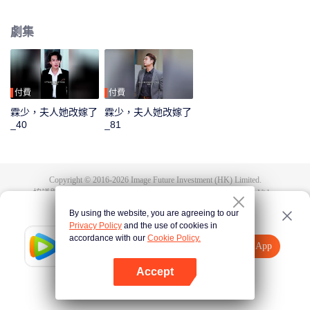
葉瑾晚被他折磨的幾度自殺輕生時，他的內心懊悔又怨恨，原以為兩個人會一
直這樣下去。 又是那一條視頻的出現，揭開了他們彼此之間存在的誤會。讓江
劇集
寒霖真正看清，從始至終那視頻當中的野男人，就是他自己。
付費
付費
霖少，夫人她改嫁了
霖少，夫人她改嫁了
_40
_81
Copyright © 2016-
2026
Image Future Investment (HK) Limited.
協議與條款
|
隱私協議
|
Cookie Policy
|
意見反饋
|
@
TencentVideo
By using the website, you are agreeing to our
Privacy Policy
and the use of cookies in
accordance with our
Cookie Policy.
Tencent Video
打開App
觀看更多內容
Accept
如果失敗，請
點擊此處
重試
打開App