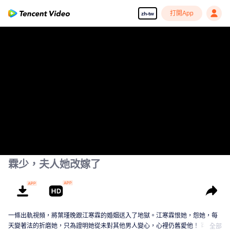
打開App
zh-tw
霖少，夫人她改嫁了
一條出軌視頻，將葉瑾晚跟江寒霖的婚姻送入了地獄。江寒霖恨她，怨她，每
天變著法的折磨她，只為證明她從未對其他男人變心，心裡仍舊愛他！ 可真當
全部