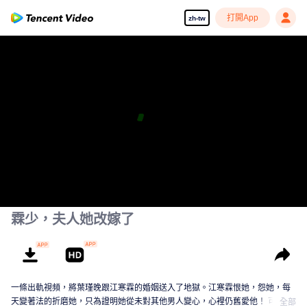
打開App
zh-tw
霖少，夫人她改嫁了
一條出軌視頻，將葉瑾晚跟江寒霖的婚姻送入了地獄。江寒霖恨她，怨她，每
天變著法的折磨她，只為證明她從未對其他男人變心，心裡仍舊愛他！ 可真當
全部