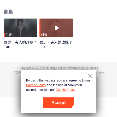
葉瑾晚被他折磨的幾度自殺輕生時，他的內心懊悔又怨恨，原以為兩個人會一
直這樣下去。 又是那一條視頻的出現，揭開了他們彼此之間存在的誤會。讓江
劇集
寒霖真正看清，從始至終那視頻當中的野男人，就是他自己。
付費
付費
霖少，夫人她改嫁了
霖少，夫人她改嫁了
_40
_81
Copyright © 2016-
2026
Image Future Investment (HK) Limited.
協議與條款
|
隱私協議
|
Cookie Policy
|
意見反饋
|
@
TencentVideo
By using the website, you are agreeing to our
Privacy Policy
and the use of cookies in
accordance with our
Cookie Policy.
Accept
打開App