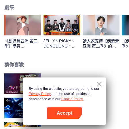
劇集
《創造營亞洲 第二
JELLY、RICKY、
請大家支持《創造營
《
季》學員
DONGDONG、
亞洲 第二季》的
季》
DONGDONG的主題
OMAR、THI-O新年
DONG DONG
入
曲直拍
拆紅包！一起見證這
份幸運吧
猜你喜歡
LOVE(X): Roommates
By using the website, you are agreeing to our
Privacy Policy
and the use of cookies in
accordance with our
Cookie Policy.
頂峰相見時
Accept
打開App