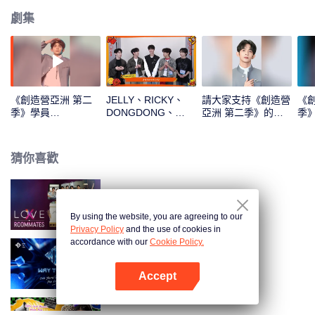
劇集
《創造營亞洲 第二
JELLY、RICKY、
請大家支持《創造營
《
季》學員
DONGDONG、
亞洲 第二季》的
季》
DONGDONG的主題
OMAR、THI-O新年
DONG DONG
入
曲直拍
拆紅包！一起見證這
份幸運吧
猜你喜歡
LOVE(X): Roommates
By using the website, you are agreeing to our
Privacy Policy
and the use of cookies in
accordance with our
Cookie Policy.
頂峰相見時
Accept
打開App