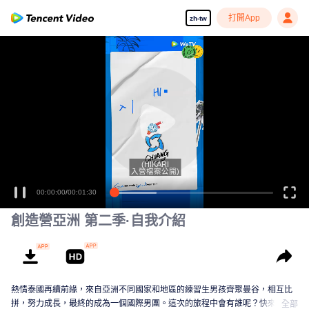
打開App
zh-tw
(HIKARI
入營檔案公開)
00:00:00
/
00:01:30
創造營亞洲 第二季·自我介紹
熱情泰國再續前緣，來自亞洲不同國家和地區的練習生男孩齊聚曼谷，相互比
拼，努力成長，最終的成為一個國際男團。這次的旅程中會有誰呢？快來認識
全部