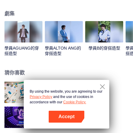
這些男孩，一起來PICK你喜歡的少年吧！
劇集
學員AGUANG的穿
學員ALTON ANG的
學員B的穿搭造型
學員
搭造型
穿搭造型
搭
猜你喜歡
By using the website, you are agreeing to our
創造營亞洲 第二季
Privacy Policy
and the use of cookies in
accordance with our
Cookie Policy.
Accept
創造營亞洲
打開App