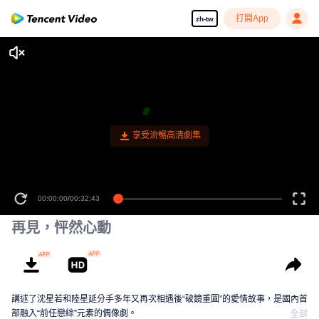
打開App
zh-tw
享受流暢高清劇集
00:00:00
/
00:32:43
再見，怦然心動
講述了沈星若和陸星延分手多年又再次相遇後“破鏡重圓”的愛情故事，是國內首
部融入“前任戀綜”元素的偶像劇。
全部