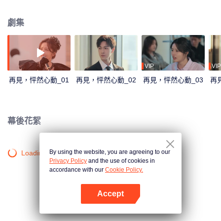
劇集
VIP
VIP
再見，怦然心動_01
再見，怦然心動_02
再見，怦然心動_03
再
幕後花絮
By using the website, you are agreeing to our
Loading…
Privacy Policy
and the use of cookies in
accordance with our
Cookie Policy.
Accept
打開App