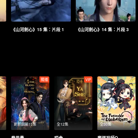
《山河劍心》15 集：片段 1
《山河劍心》14 集：片段 3
獨播
VIP
更新到第15集
全12集
全30集
眷思量
啞舍
魔道祖師Q