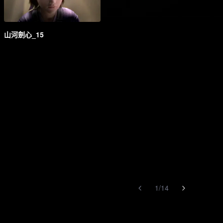
山河劍心_15
1
/
14