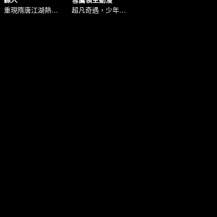
重現隋唐江湖熱血！
超凡奇遇，少年逆境重生