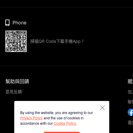
Phone
掃描QR Code下載手機App！
幫助與回饋
關
意見反饋
加
聯
By using the website, you are agreeing to our
Privacy Policy
and the use of cookies in
電郵
accordance with our
Cookie Policy.