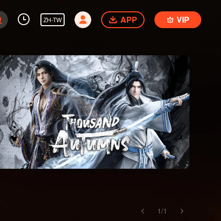
APP
VIP
ZH-TW
1
/
1