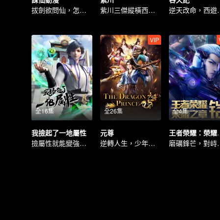
拔劍欲問仙，怎修心無念
紫川三傑縱橫西川大陸
逆天改命，西
VIP
全16集
全26集
全4集
我撿起了一地屬性
元尊
王者榮耀：
撿屬性就能變強，玩轉修真界
逆轉人生，少年執筆破蒼穹
磨礪鋒