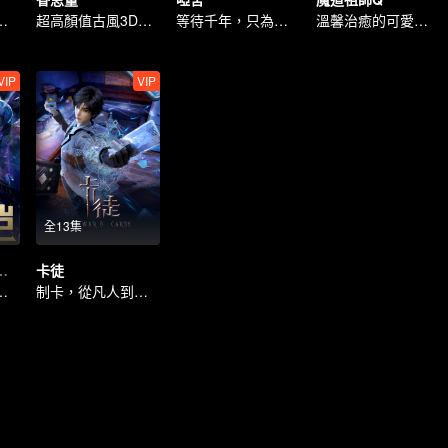
遊題材 ，古典仙俠
超高顏值古風3D動畫
等待千年，只為再次相遇
溫馨治癒的可愛日常
VIP
VIP
全13集
榮耀之章 命運篇
卡徒
芒，對峙命運
制卡，從凡人到英雄