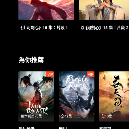
《山河劍心》16 集：片段 1
《山河劍心》15 集：片段 2
為你推薦
VIP
VIP
更新到第78集
全42集
全40集
誅仙動漫
紫川
吞天記