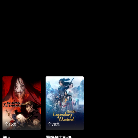
全15集
全78集
鏢人
雪鷹領主動漫