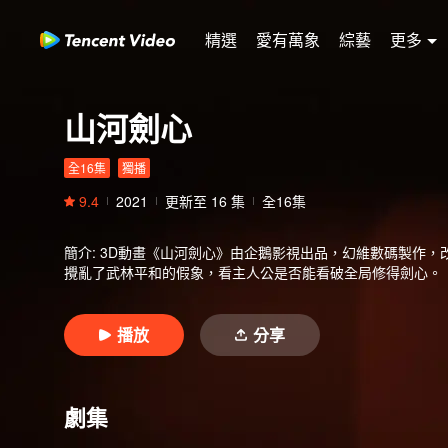
精選
愛有萬象
綜藝
更多
山河劍心
全16集
獨播
9.4
2021
更新至
16
集
全16集
簡介
:
3D動畫《山河劍心》由企鵝影視出品，幻維數碼製作，
攪亂了武林平和的假象，看主人公是否能看破全局修得劍心。
播放
分享
劇集