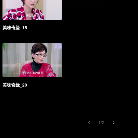
美味奇緣_15
美味奇緣_20
1
/
2