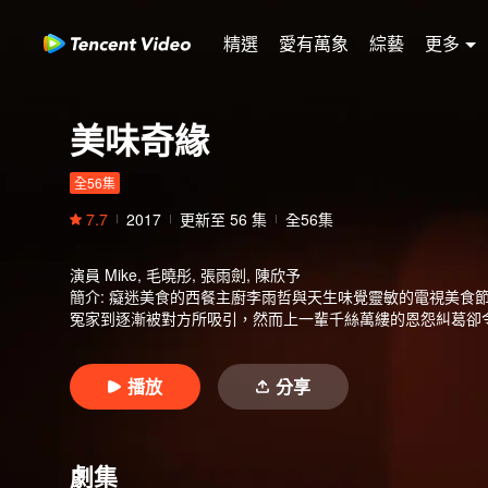
精選
愛有萬象
綜藝
更多
美味奇緣
全56集
7.7
2017
更新至
56
集
全56集
演員
Mike, 毛曉彤, 張雨劍, 陳欣予
簡介
:
癡迷美食的西餐主廚李雨哲與天生味覺靈敏的電視美食節
冤家到逐漸被對方所吸引，然而上一輩千絲萬縷的恩怨糾葛卻
播放
分享
劇集