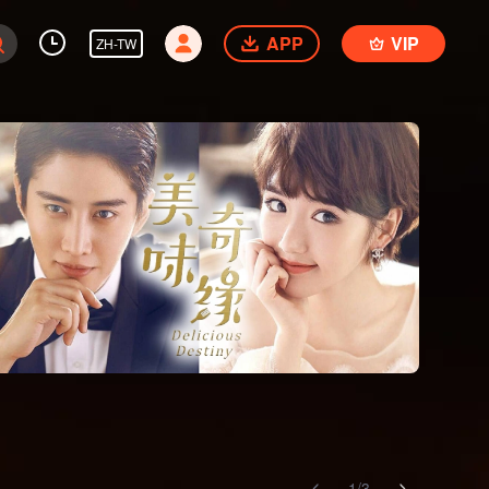
APP
VIP
ZH-TW
1
/
3