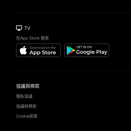
TV
在App Store 搜索
協議與條款
隱私協議
協議與條款
Cookie政策