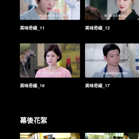
美味奇緣_11
美味奇緣_12
美味奇緣_16
美味奇緣_17
幕後花絮