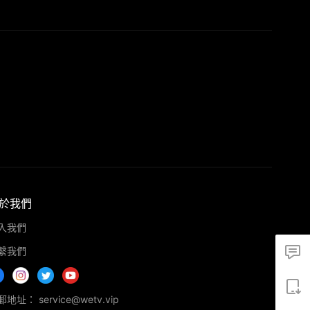
於我們
入我們
繫我們
地址： service@wetv.vip