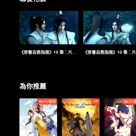
《穿書自救指南》10 集：片段 4
為你推薦
WeTV優選
VIP
WeTV