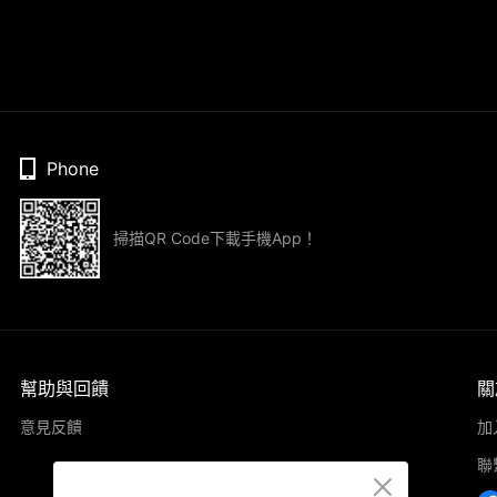
Phone
掃描QR Code下載手機App！
幫助與回饋
關
意見反饋
加
聯