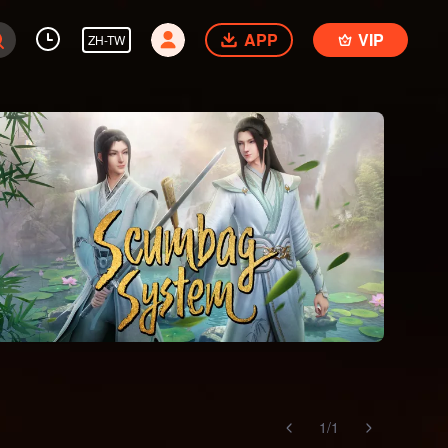
APP
VIP
ZH-TW
1
/
1