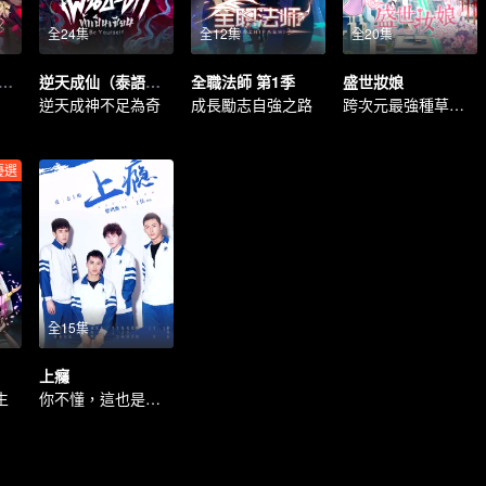
全24集
全12集
全20集
民老公帶回家 第1季
逆天成仙（泰語版）
全職法師 第1季
盛世妝娘
逆天成神不足為奇
成長勵志自強之路
跨次元最強種草指南
優選
全15集
上癮
生
你不懂，這也是愛情