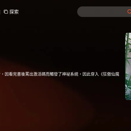
|
探索
者，因看完書後罵出激活碼而觸發了神祕系統，因此穿入《狂傲仙魔