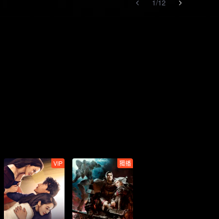
1
/
12
VIP
獨播