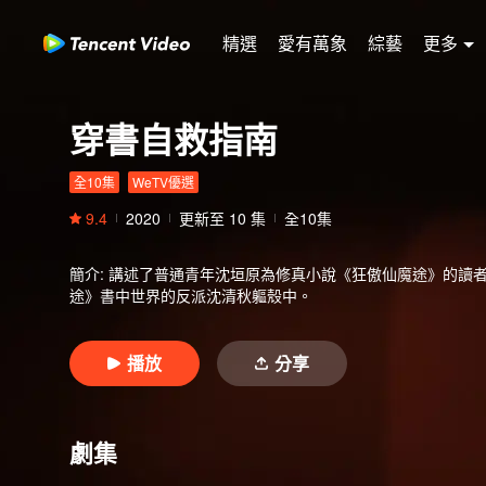
精選
愛有萬象
綜藝
更多
穿書自救指南
全10集
WeTV優選
9.4
2020
更新至
10
集
全10集
簡介
:
講述了普通青年沈垣原為修真小說《狂傲仙魔途》的讀
途》書中世界的反派沈清秋軀殼中。
播放
分享
劇集