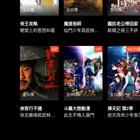
全20集
全35集
全12集
帝王攻略
魔道祖師
國
朝堂上的恩怨糾葛
仙門少年爲民除害斬邪祟
新婚之夜三不許
VIP
VIP
WeTV
全30集
全266集
全12集
俠客行不通
斗羅大陸動漫
擇天記 第2季
徐志勝捲起武林爆笑風雲
此生不悔入唐門
逆天改命少年長