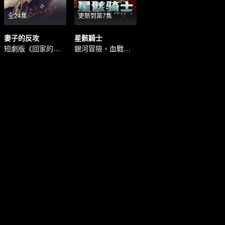
全24集
更新到第7集
妻子的反攻
星骸騎士
短劇版《回家的誘惑》
銀河冒險，血戰星骸！