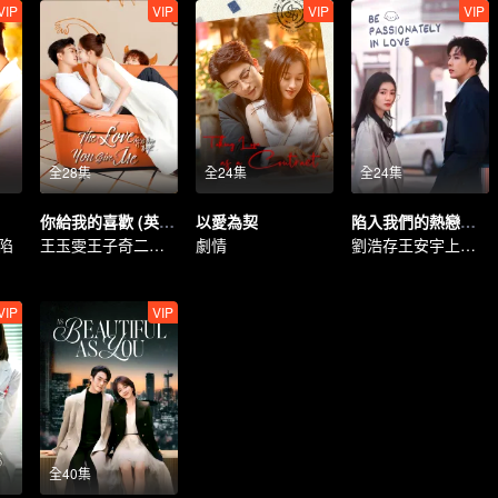
VIP
VIP
VIP
VIP
全28集
全24集
全24集
你給我的喜歡 (英語版）
以愛為契
陷入我們的熱戀（英語版）
陷
王玉雯王子奇二搭甜戀
劇情
劉浩存王安宇上演青春純愛
VIP
VIP
全40集