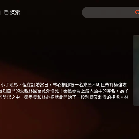
|
探索
窮小子池杉，但在訂婚當日，林心桐卻被一名來歷不明且帶有極強攻
得知自己的父親林國富意外慘死！秦墨堯背上殺人凶手的罪名，為了
的陰謀之中，秦墨堯和林心桐就此開始了一段別樣又刺激的相處。林
了誤會。一時間愛恨情仇衝擊著林心桐，她決定一一清算，但當她出