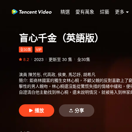
精選
愛有萬象
綜藝
更多
盲心千金（英語版）
全30集
VIP
8.2
2023
更新至
30
集
全30集
演員
陳芳彤, 代高政, 侯東, 馬芯妤, 胡希凡
簡介
:
鉅商林國富的獨生女林心桐，不顧父親的反對喜歡上了
擊性的男人親吻，林心桐還沒能從驚慌失措的情緒中緩和，便
自證清白他主動找到林心桐，還未說明情況，就被捲入到林家
心桐慢慢發現了未婚夫池杉與夏雨薇的苟且，並對秦墨堯產生
手傷到秦墨堯之時，才知道秦墨堯是默默保護她的人。
播放
分享