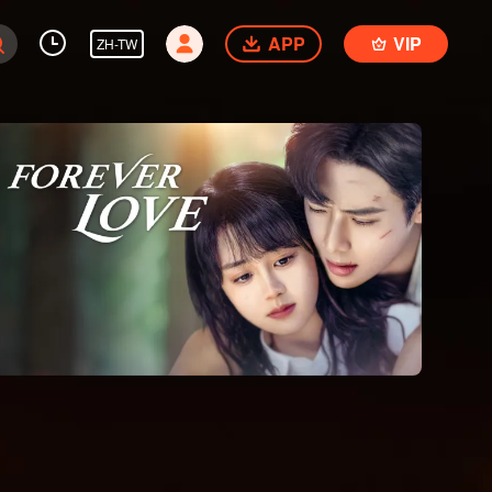
APP
VIP
ZH-TW