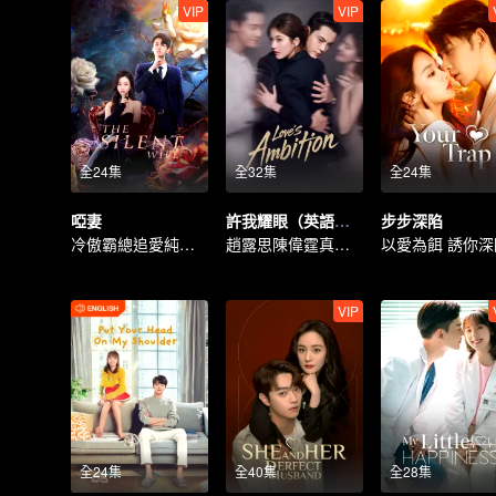
VIP
VIP
全24集
全32集
全24集
啞妻
許我耀眼（英語版）
步步深陷
冷傲霸總追愛純情啞妻
趙露思陳偉霆真愛假說
以愛為餌 誘你深
VIP
全24集
全40集
全28集