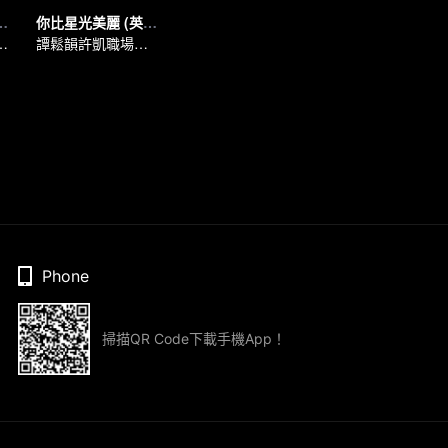
幸（英語版）
你比星光美麗 (英語版)
天兩小無猜甜戀
譚鬆韻許凱職場聯手
Phone
掃描QR Code下載手機App！