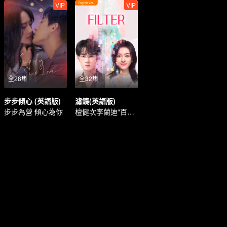
VIP
VIP
全28集
全32集
步步傾心 (英語版)
濾鏡(英語版)
步步為營 傾心為你
檀健次李蘭迪“百變人生”