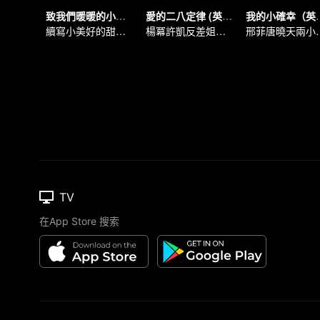
致我們暖暖的小時光（英語版）
愛的二八定律 (英語版）
我的小確
續寫小美好的甜蜜青春
楊冪許凱反差姐弟戀
邢菲唐曉
TV
在App Store 搜索