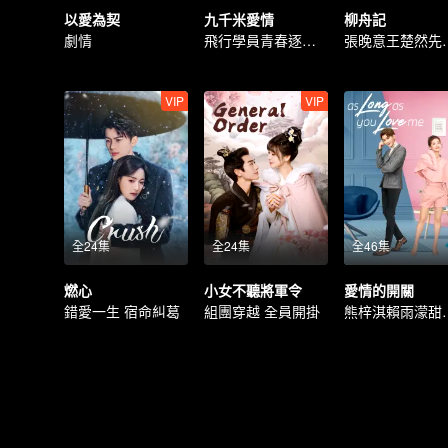
以愛為契
九千米愛情
柳舟記
劇情
飛行學員青春逐夢之旅
張晚意王
VIP
VIP
全24集
全24集
全46集
燃心
小女不聽將軍令
愛情的開關
錯愛一生 宿命糾葛
組團穿越 全員開掛
熊梓淇賴雨