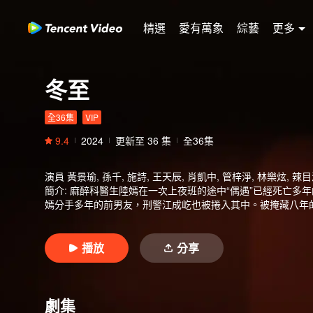
精選
愛有萬象
綜藝
更多
冬至
全36集
VIP
9.4
2024
更新至
36
集
全36集
演員
黃景瑜, 孫千, 施詩, 王天辰, 肖凱中, 管梓淨, 林樂炫, 辣
簡介
:
麻醉科醫生陸嫣在一次上夜班的途中“偶遇”已經死亡多
嫣分手多年的前男友，刑警江成屹也被捲入其中。被掩藏八年
播放
分享
劇集