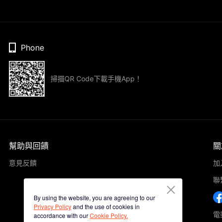
Phone
掃描QR Code下載手機App！
幫助與回饋
關
意見反饋
加
聯
By using the website, you are agreeing to our
Privacy Policy
and the use of cookies in
電郵
accordance with our
Cookie Policy.