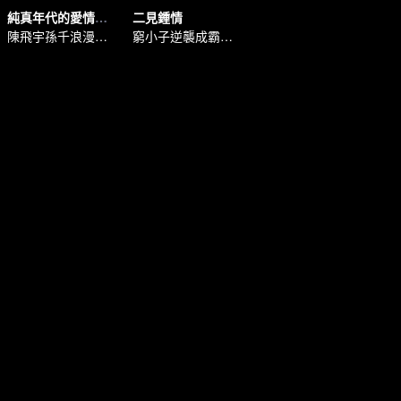
純真年代的愛情（泰語版）
二見鍾情
陳飛宇孫千浪漫純愛
窮小子逆襲成霸總追初戀