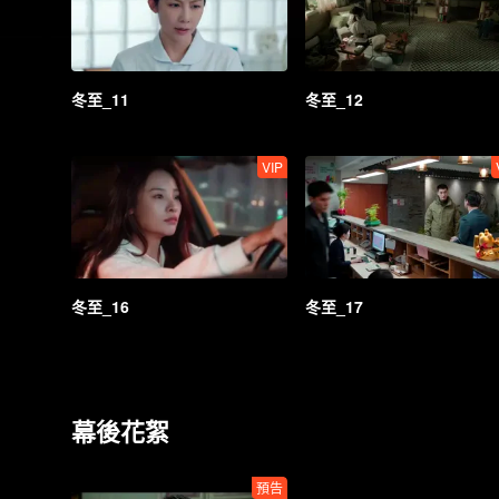
冬至_11
冬至_12
VIP
冬至_16
冬至_17
幕後花絮
預告