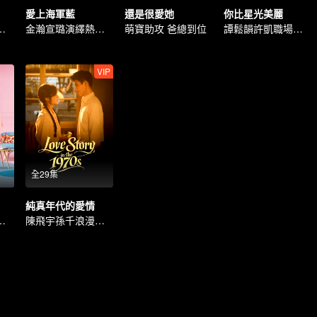
愛上海軍藍
還是很愛她
你比星光美麗
楚然先婚後愛
金瀚宣璐演繹熱血軍戀
萌寶助攻 爸總到位
譚鬆韻許凱職場聯手
VIP
全29集
純真年代的愛情
濛甜愛青梅竹馬
陳飛宇孫千浪漫純愛