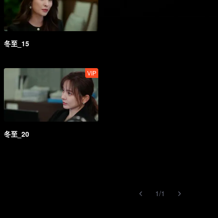
冬至_15
VIP
冬至_20
1
/
1