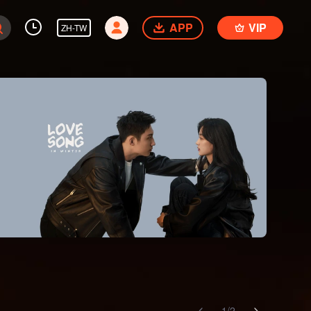
APP
VIP
ZH-TW
1
/
2