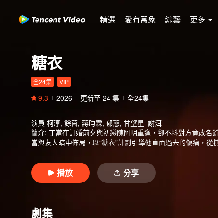
精選
愛有萬象
綜藝
更多
糖衣
全24集
VIP
9.3
2026
更新至
24
集
全24集
演員
柯淳, 餘茵, 蔣昀霖, 郁蔥, 甘望星, 謝洱
簡介
:
丁當在訂婚前夕與初戀陳阿明重逢，卻不料對方竟改名
當與友人暗中佈局，以“糖衣”計劃引導他直面過去的傷痛，從
播放
分享
劇集