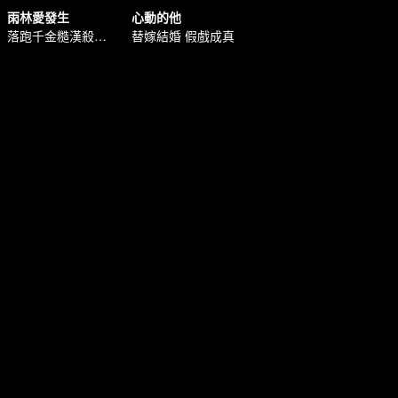
雨林愛發生
心動的他
落跑千金糙漢殺手雙向救贖
替嫁結婚 假戲成真