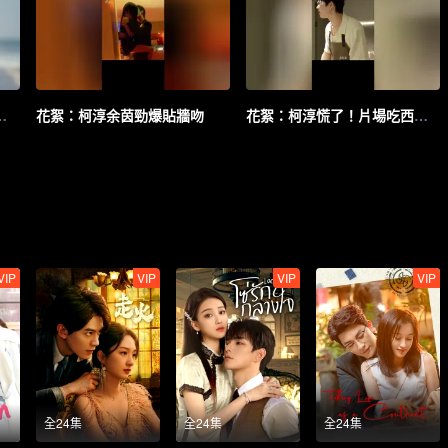
淳余茵深情二搭演繹浪漫懸愛
花絮：柯淳余茵勁爆貼牆吻
花絮：柯淳慌了！片場吃西葫蘆好怕有毒
VIP
VIP
VIP
VIP
全24集
全24集
全24集