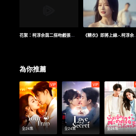
花絮：柯淳余茵二搭吻戲張力拉滿！
《糖衣》即將上線.-.柯
為你推薦
VIP
VIP
全24集
全24集
全24集