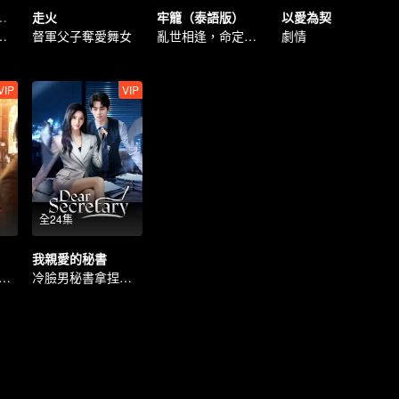
花海（泰語版）
走火
牢籠（泰語版）
以愛為契
王反被姐姐拿捏
督軍父子奪愛舞女
亂世相逢，命定絕戀
劇情
VIP
VIP
全24集
我親愛的秘書
愛佔兩全 甜蜜姜圓滿
冷臉男秘書拿捏美豔女老闆