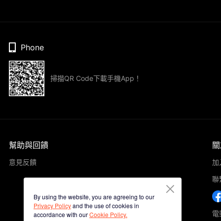
Phone
掃描QR Code下載手機App！
幫助與回饋
關
意見反饋
加
聯
By using the website, you are agreeing to our
Privacy Policy
and the use of cookies in
電郵
accordance with our
Cookie Policy.