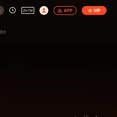
APP
VIP
ZH-TW
1
/
2