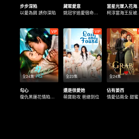
步步深陷
藏匿愛意
當星光墜入
以愛為餌 誘你深陷
姚冠宇追愛宿命拉扯
柯淳當海
VIP
VIP
全24集
全23集
全24集
勾心
還是很愛她
佔有姜西
復仇黑蓮花情陷痞少
萌寶助攻 爸總到位
情