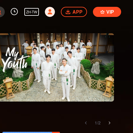
APP
VIP
ZH-TW
1
/
2