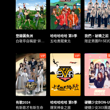
登錄圓魚洲
哈哈哈哈哈 第3季
我們，破曉之前
白敬亭自稱是“井柏然”？
五哈勇闖東北
VIP
VIP
有歌2024
哈哈哈哈哈 第5季
硬糖少女BON-U
有新歌才有新生命
爆笑神金之旅