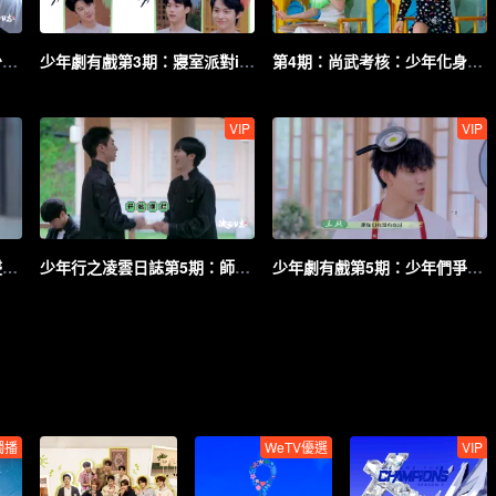
少年行之凌雲日誌第3期：少年們籌謀運動會出場方式
少年劇有戲第3期：寢室派對ing！楊鈞做夢預知未來
第4期：尚武考核：少年化身武林高手炸翻舞臺
VIP
VIP
第5期：古風少年遊園會沉浸式“探案”
少年行之凌雲日誌第5期：師生體驗端午習俗，遊園會好熱鬧！
少年劇有戲第5期：少年們爭當凌雲廚神！
獨播
WeTV優選
VIP