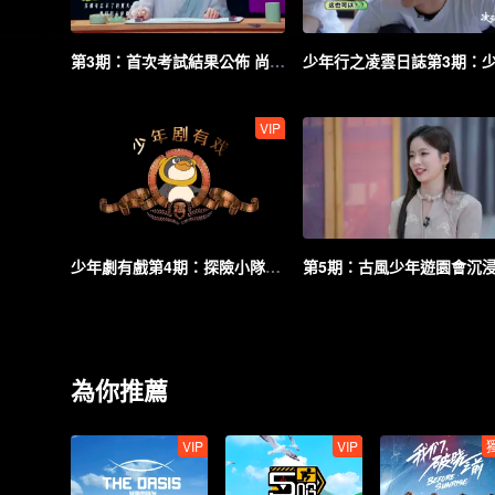
第3期：首次考試結果公佈 尚九熙加盟運動會
VIP
少年劇有戲第4期：探險小隊深夜調查宿舍歌聲謎團
為你推薦
VIP
VIP