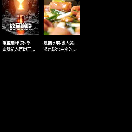
戰至巔峰 第2季
是碳水啊·誘人美食精編
電競新人再戰王者峽谷
聚焦碳水主食的魅力