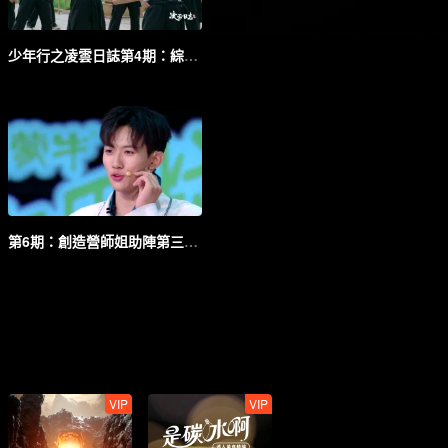
少年行之凌雲日誌第4期：綜藝之神附體！少年學武好歡樂
第6期：創造營師姐助陣第三次考核舞臺
VIP
VIP