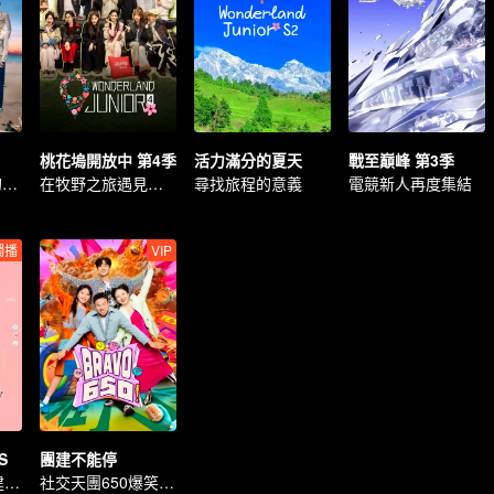
桃花塢開放中 第4季
活力滿分的夏天
戰至巔峰 第3季
限定男團R1SE的畢業團綜
在牧野之旅遇見世界
尋找旅程的意義
電競新人再度集結
獨播
VIP
S
團建不能停
硬糖少女303團建之旅
社交天團650爆笑團建