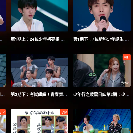
年亮相驚豔寧靜李若彤
第1期上：24位少年初亮相 相互切磋
第1期下：7位新科少年誕生 眾人組隊
VIP
第2期上：第一次考試正式開啟 班主任排兵佈陣
第2期下：考試繼續！青春舞臺超燃rap輪番登場
少年行之凌雲日誌第2期：少年們爭當宿舍長！班主任開課培養知音默契
VIP
VIP