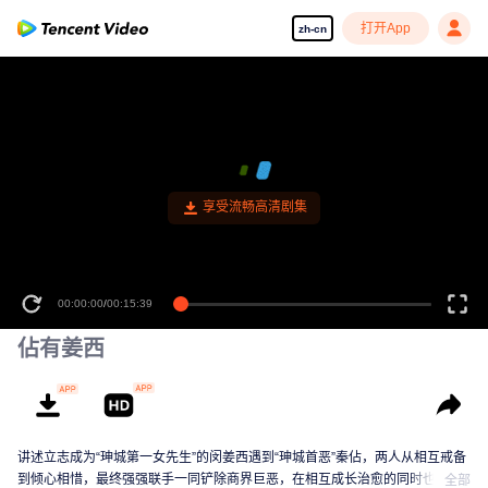
打开App
zh-cn
享受流畅高清剧集
00:00:00
/
00:15:39
佔有姜西
讲述立志成为“珅城第一女先生”的闵姜西遇到“珅城首恶”秦佔，两人从相互戒备
到倾心相惜，最终强强联手一同铲除商界巨恶，在相互成长治愈的同时也上演
全部