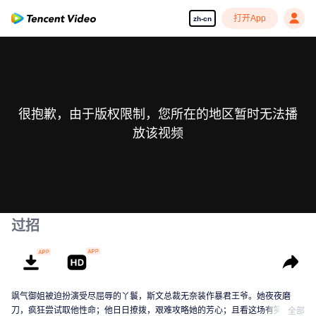
打开App
zh-cn
很抱歉，由于版权限制，您所在的地区暂时无法播
放该视频
过招
飒气御姐被迫扮演受尽屈辱的丫鬟，斯文总裁无奈装作暴君王爷。她夜夜磨
刀，疯狂尝试取他性命；他日日撩拨，艰难攻略她的芳心；且看这场有笑有撩
全部