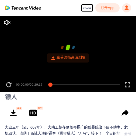
打开App
zh-cn
享受流畅高清剧集
00:00:00
/
00:26:17
镖人
大业三年（公元607年），大隋王朝在隋炀帝杨广的残暴统治下民不聊生、危
机四伏。流落于西域大漠的镖客（赏金猎人）“刀马”，接下了一个目的地为隋朝
全部