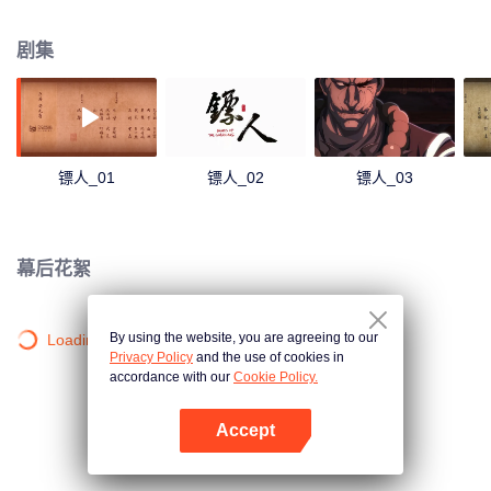
王都“长安”的肉镖。护送对象是志在推翻隋朝统治的神秘组织“花颜团”首领知世
郎。为了消灭知世郎，中原朝廷与塞外五胡家族做了一笔交易。然而，暗杀却
剧集
不是中原朝廷的真正目的，一次牵动天下命运的旅途就此拉开帷幕……
镖人_01
镖人_02
镖人_03
幕后花絮
By using the website, you are agreeing to our
Loading…
Privacy Policy
and the use of cookies in
accordance with our
Cookie Policy.
Accept
打开App