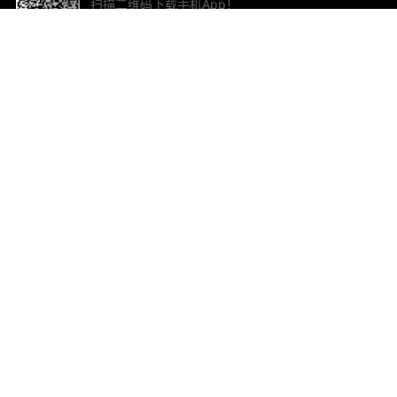
扫描二维码下载手机App！
帮助与反馈
关
意见反馈
加
联
电子
ted.