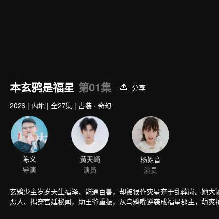
本玄鸦是福星
第01集
分享
2026
|
内地
|
全27集
|
古装 · 奇幻
陈义
黄天崎
杨姝音
导演
演员
演员
玄鸦少主岁岁天生福泽、能通百兽，却被误作灾星弃于乱葬岗。她大
恶人、揭穿宫廷秘闻，助王爷重振，从乌鸦嘴逆袭成福星郡主，萌爽