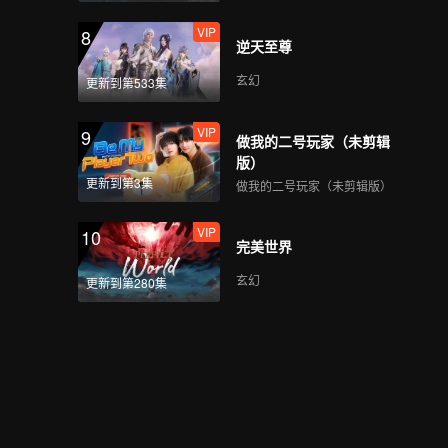
VIP
8
逆天至尊
玄幻
更新到第533集
VIP
9
做我的二号玩家（未剪辑
版）
更新到第3集
做我的二号玩家（未剪辑版）
VIP
10
完美世界
玄幻
更新到第280集