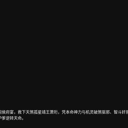
闹侯府宴，救下天煞孤星靖王萧珩，凭本命神力与机灵破煞驱邪、智斗奸
护爹逆转天命。