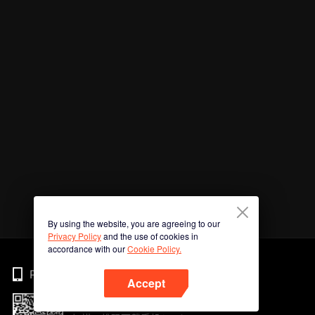
By using the website, you are agreeing to our
Privacy Policy
and the use of cookies in
accordance with our
Cookie Policy.
Phone
Accept