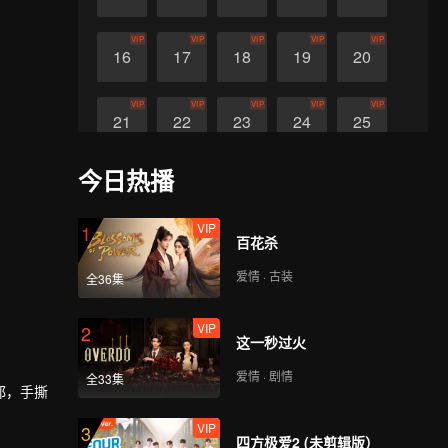
VIP
VIP
VIP
VIP
VIP
16
17
18
19
20
VIP
VIP
VIP
VIP
VIP
21
22
23
24
25
今日热播
VIP
VIP
26
27
VIP
1
百花杀
爱情 · 古装
全36集
VIP
2
这一秒过火
爱情 · 剧情
全33集
邪，手撕
VIP
3
四方极爱2 (未剪辑版）