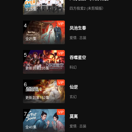
四方极爱2 (未剪辑版）
全25集
VIP
4
凤池生春
爱情 · 古装
全21集
VIP
5
吞噬星空
科幻
更新到第235集
VIP
6
仙逆
玄幻
更新到第152集
VIP
7
莫离
爱情 · 古装
全40集