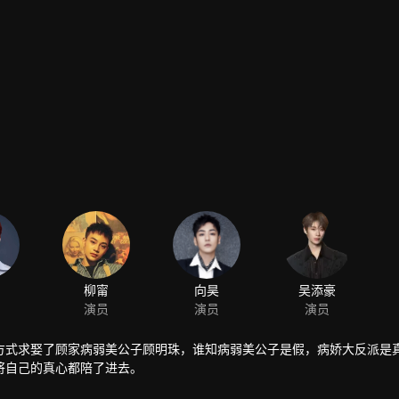
柳甯
向昊
演员
演员
方式求娶了顾家病弱美公子顾明珠，谁知病弱美公子是假，病娇大反派是
将自己的真心都陪了进去。