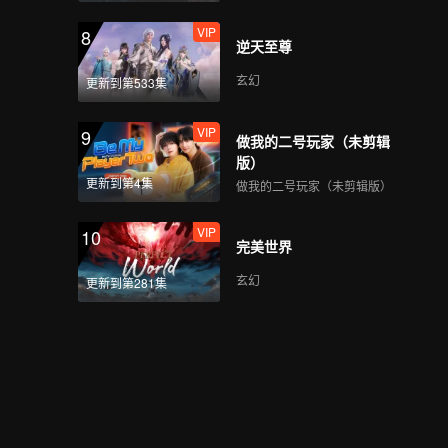
VIP
8
逆天至尊
玄幻
更新到第533集
VIP
9
做我的二号玩家（未剪辑
版）
更新到第4集
做我的二号玩家（未剪辑版）
VIP
10
完美世界
玄幻
更新到第281集