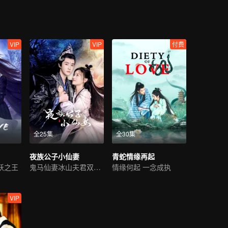
VIP
VIP
付费
全25集
全30集
夜族公子小仙妻
青蛇情缘再起
妖之王
鬼马仙妻冰山夫君双向攻略
情缘何起 一念成执
VIP