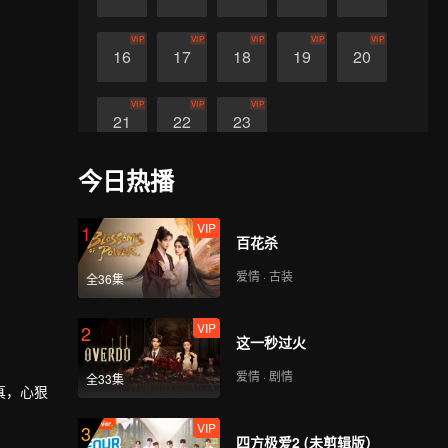
VIP
VIP
VIP
VIP
VIP
16
17
18
19
20
VIP
VIP
VIP
21
22
23
今日热播
VIP
1
百花杀
爱情 · 古装
全36集
VIP
2
这一秒过火
爱情 · 剧情
全33集
真，心狠
VIP
3
四方极爱2 (未剪辑版）