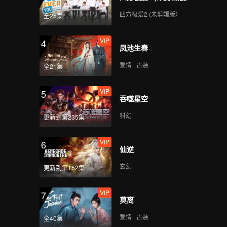
四方极爱2 (未剪辑版）
全25集
VIP
4
凤池生春
爱情 · 古装
全21集
VIP
5
吞噬星空
科幻
更新到第235集
VIP
6
仙逆
玄幻
更新到第152集
VIP
7
莫离
爱情 · 古装
全40集