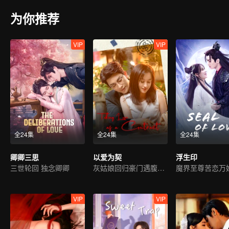
为你推荐
VIP
VIP
全24集
全24集
全24集
卿卿三思
以爱为契
浮生印
三世轮回 独念卿卿
灰姑娘回归豪门遇腹黑霸总
魔界至尊苦恋万
VIP
VIP