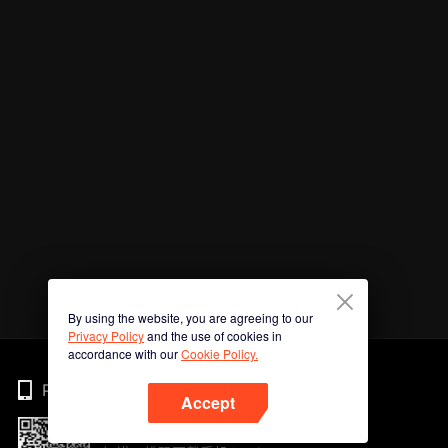
By using the website, you are agreeing to our
Privacy Policy
and the use of cookies in
accordance with our
Cookie Policy.
Phone
Accept