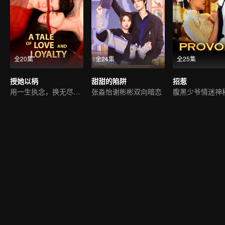
全20集
全24集
全25集
授她以柄
甜甜的陷阱
招惹
用一生执念，换无尽痴缠
张淼怡谢彬彬双向暗恋
腹黑少爷情迷神