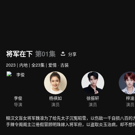
将军在下
第01集
分享
2023
|
内地
|
全23集
|
爱情 · 古装
李俊
杨祺如
徐振轩
梓渝
导演
演员
演员
演员
糙汉文盲女将军魏凛为了给先太子沉冤昭雪，以伤敌一千自损八百的
手辣令阁阁主江倦假冒顾明珠嫁入将军府，以盗取炎玉治病，却不想