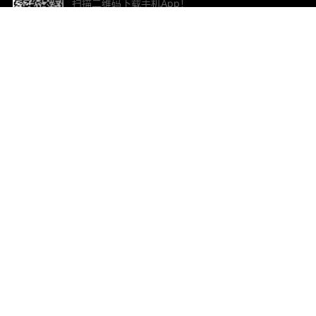
扫描二维码下载手机App！
帮助与反馈
关
意见反馈
加
联
电子
ted.