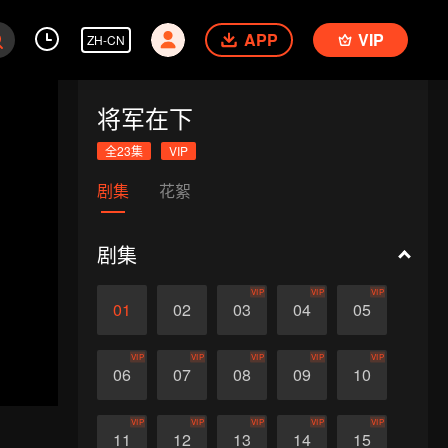
APP
VIP
ZH-CN
将军在下
全23集
VIP
剧集
花絮
剧集
VIP
VIP
VIP
01
02
03
04
05
VIP
VIP
VIP
VIP
VIP
06
07
08
09
10
VIP
VIP
VIP
VIP
VIP
11
12
13
14
15