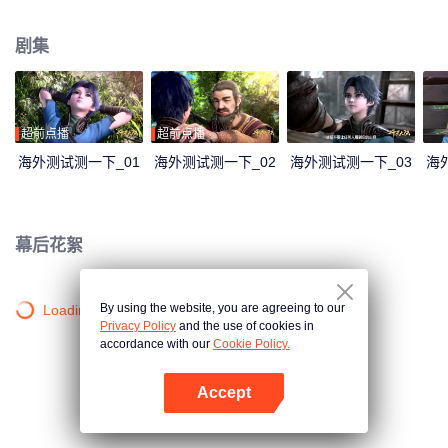
大陆。这里没有魔法，没有斗气，没有武术，却有神奇的武魂。这里的每个
人，在自己六岁的时候，都会在武魂殿中令武魂觉醒。武魂有动物，有植物，
剧集
有器物，武魂可以辅助人们的日常生活。而其中一些特别出色的武魂却可以用
来修炼并进行战斗，这个职业，是斗罗大陆上最为强大也是最荣耀的职业“魂
师”。 小小的唐三在圣魂村开始了他的魂师修炼之路，并萌生了振兴唐门的梦
想。当唐门暗器来到斗罗大陆，当唐三武魂觉醒，他能否在这片武魂的世界再
铸唐门的辉煌？
超前点播
超前点播
海外测试测一下_01
海外测试测一下_02
海外测试测一下_03
海
幕后花絮
By using the website, you are agreeing to our
Loading…
Privacy Policy
and the use of cookies in
accordance with our
Cookie Policy.
Accept
打开App