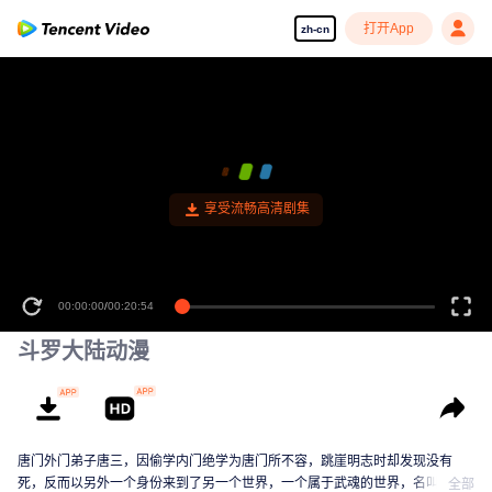
打开App
zh-cn
享受流畅高清剧集
00:00:00
/
00:20:54
斗罗大陆动漫
唐门外门弟子唐三，因偷学内门绝学为唐门所不容，跳崖明志时却发现没有
死，反而以另外一个身份来到了另一个世界，一个属于武魂的世界，名叫斗罗
全部