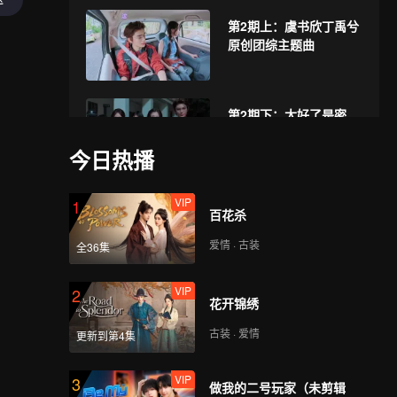
第2期上：虞书欣丁禹兮
原创团综主题曲
第2期下：太好了是密
室！竹林四侠没救了
今日热播
VIP
第3期上：竹林四侠咖啡
1
百花杀
店打工记
爱情 · 古装
全36集
VIP
第3期下：海边浪漫烟
2
花开锦绣
花！我们不说再见
古装 · 爱情
更新到第4集
VIP
3
做我的二号玩家（未剪辑