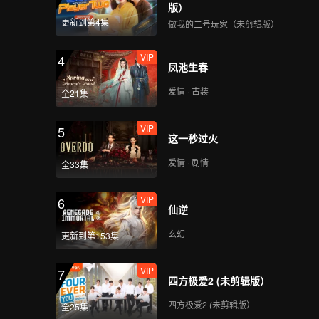
版）
更新到第4集
做我的二号玩家（未剪辑版）
VIP
4
凤池生春
爱情 · 古装
全21集
VIP
5
这一秒过火
爱情 · 剧情
全33集
VIP
6
仙逆
玄幻
更新到第153集
VIP
7
四方极爱2 (未剪辑版）
四方极爱2 (未剪辑版）
全25集