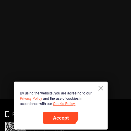
By using the website, you are agreeing to our
Privacy Policy
and the use of cookies in
accordance with our
Cookie Policy.
Phone
Accept