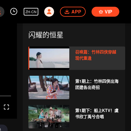
APP
VIP
ZH-CN
闪耀的恒星
召唤篇：竹林四侠穿越
现代重逢
第1期上：竹林四侠出海
团建各出奇招
第1期下：船上KTV！虞
书欣丁禹兮合唱