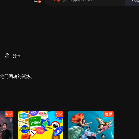
分享
对他们团魂的试炼。
VIP
VIP
独播