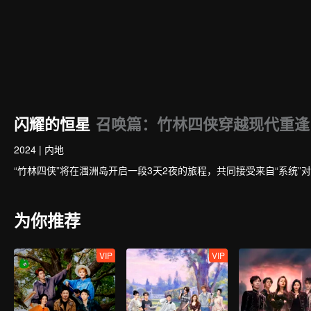
闪耀的恒星
召唤篇：竹林四侠穿越现代重逢
2024
|
内地
“竹林四侠”将在涠洲岛开启一段3天2夜的旅程，共同接受来自“系统”
为你推荐
VIP
VIP