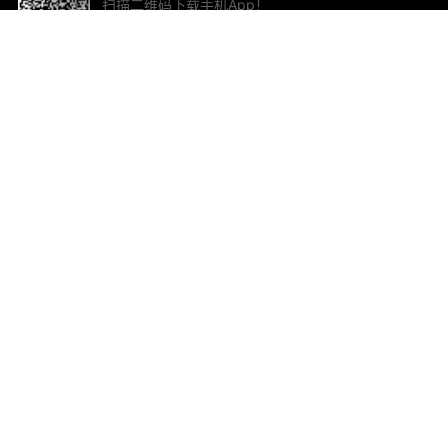
扫描二维码下载手机App！
帮助与反馈
关
意见反馈
加
联
电子
ted.