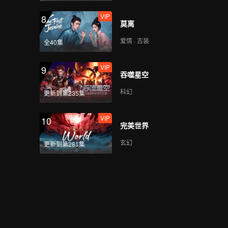
VIP
8
莫离
爱情 · 古装
全40集
VIP
9
吞噬星空
科幻
更新到第235集
VIP
10
完美世界
玄幻
更新到第281集