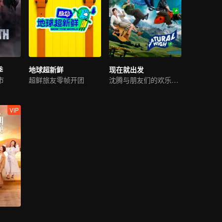
季
地球超新鲜
现在就出发
市
超鲜旅友零帧开团
沈腾与朋友们的欢乐野游
VIP