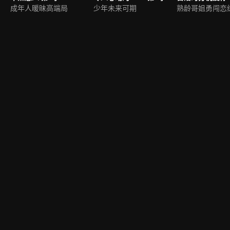
成年人暖昧高端局
少年未来可期
熟龄哥姐勇闯恋