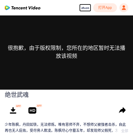
打开App
zh-cn
很抱歉，由于版权限制，您所在的地区暂时无法播
放该视频
绝世武魂
少年陈枫，丹田如铁，无法修炼。唯有恩师不弃，不想师父被强者击杀，自此
再也无人庇佑，受尽旁人欺凌。陈枫尽心守墓五年，却发现师父假死，发现师
全部