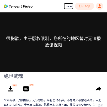
打开App
zh-cn
很抱歉，由于版权限制，您所在的地区暂时无法播
放该视频
绝世武魂
少年陈枫，丹田如铁，无法修炼。唯有恩师不弃，不想师父被强者击杀，自此
再也无人庇佑，受尽旁人欺凌。陈枫尽心守墓五年，却发现师父假死，发现师
全部