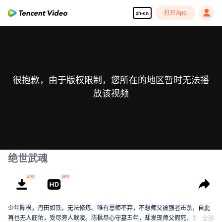
打开App
zh-cn
很抱歉，由于版权限制，您所在的地区暂时无法播
放该视频
绝世武魂
少年陈枫，丹田如铁，无法修炼。唯有恩师不弃，不想师父被强者击杀，自此
再也无人庇佑，受尽旁人欺凌。陈枫尽心守墓五年，却发现师父假死，发现师
全部