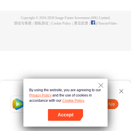
父遗留的至尊龙血，神秘古鼎。陈枫从此逆天崛起，踏上寻找师父，成为强者
的道路。
Copyright © 2016-
2026
Image Future Investment (HK) Limited.
协议与条款
|
隐私协议
|
Cookie Policy
|
意见反馈
|
@
TencentVideo
By using the website, you are agreeing to our
Privacy Policy
and the use of cookies in
accordance with our
Cookie Policy.
Tencent Video
打开App
观看更多内容
Accept
如果失败，请
点击此处
重试
打开App