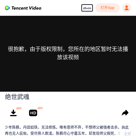
打开App
zh-cn
很抱歉，由于版权限制，您所在的地区暂时无法播
放该视频
绝世武魂
少年陈枫，丹田如铁，无法修炼。唯有恩师不弃，不想师父被强者击杀，自此
再也无人庇佑，受尽旁人欺凌。陈枫尽心守墓五年，却发现师父假死，发现师
全部