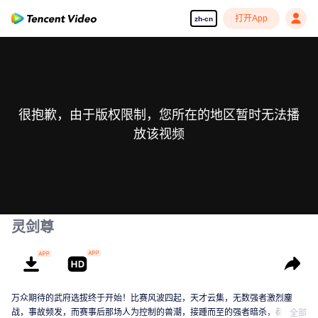
打开App
zh-cn
很抱歉，由于版权限制，您所在的地区暂时无法播
放该视频
灵剑尊
万众期待的武府选拔终于开始！比赛风波四起，天才云集，无数强者激烈鏖
战，事故频发，而赛事后那场人为控制的兽潮，接踵而至的强者暗杀，都显示
全部