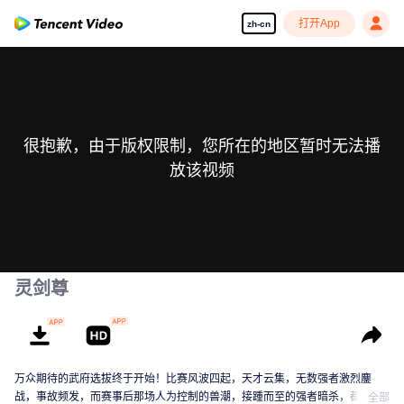
打开App
zh-cn
很抱歉，由于版权限制，您所在的地区暂时无法播
放该视频
灵剑尊
万众期待的武府选拔终于开始！比赛风波四起，天才云集，无数强者激烈鏖
战，事故频发，而赛事后那场人为控制的兽潮，接踵而至的强者暗杀，都显示
全部