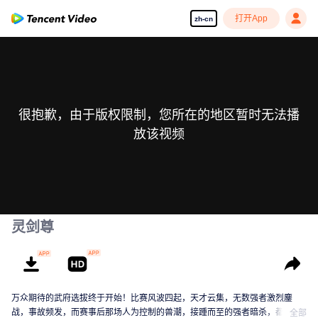
打开App
zh-cn
很抱歉，由于版权限制，您所在的地区暂时无法播
放该视频
灵剑尊
万众期待的武府选拔终于开始！比赛风波四起，天才云集，无数强者激烈鏖
战，事故频发，而赛事后那场人为控制的兽潮，接踵而至的强者暗杀，都显示
全部