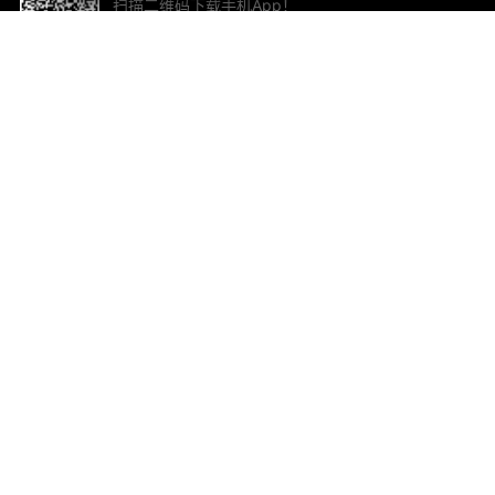
扫描二维码下载手机App！
帮助与反馈
关
意见反馈
加
联
电子
ted.