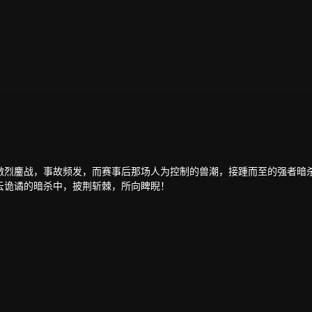
激烈鏖战，事故频发，而赛事后那场人为控制的兽潮，接踵而至的强者暗
云诡谲的暗杀中，披荆斩棘，所向睥睨！