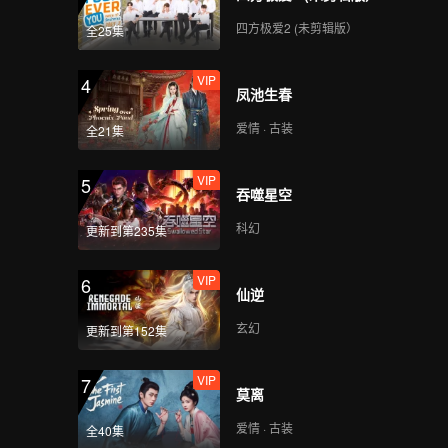
四方极爱2 (未剪辑版）
全25集
VIP
4
凤池生春
爱情 · 古装
全21集
VIP
5
吞噬星空
科幻
更新到第235集
VIP
6
仙逆
玄幻
更新到第152集
VIP
7
莫离
爱情 · 古装
全40集