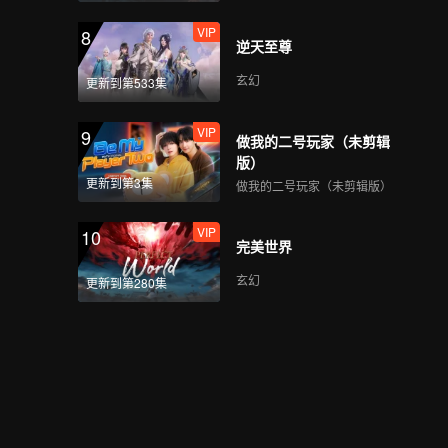
VIP
8
逆天至尊
玄幻
更新到第533集
VIP
9
做我的二号玩家（未剪辑
版）
更新到第3集
做我的二号玩家（未剪辑版）
VIP
10
完美世界
玄幻
更新到第280集