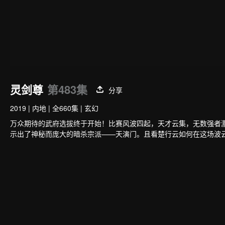
灵剑尊
第483集
分享
2019
|
内地
|
全660集
|
玄幻
万众期待的武府选拔终于开始！比赛风波四起，天才云集，无数强者
示出了神秘而庞大的暗杀宗派——天演门。且看楚行云如何在这场波