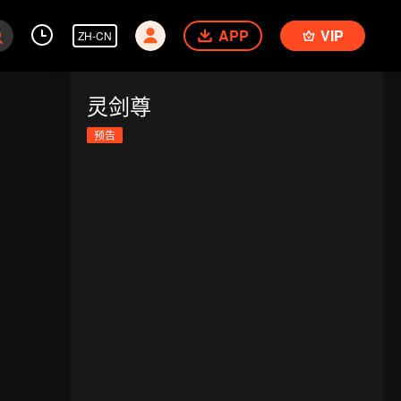
APP
VIP
ZH-CN
灵剑尊
预告