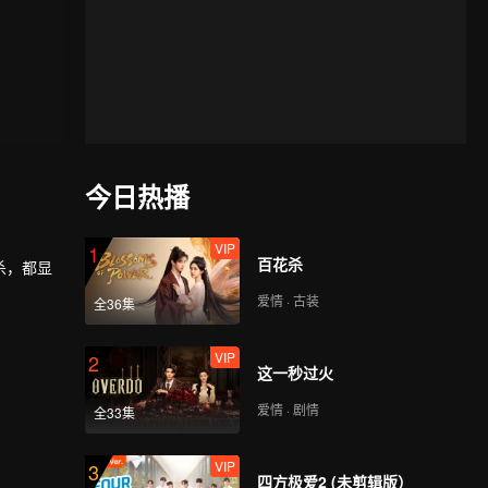
今日热播
VIP
1
百花杀
杀，都显
爱情 · 古装
全36集
VIP
2
这一秒过火
爱情 · 剧情
全33集
VIP
3
四方极爱2 (未剪辑版）