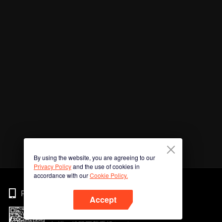
By using the website, you are agreeing to our
Privacy Policy
and the use of cookies in
accordance with our
Cookie Policy.
Phone
Accept