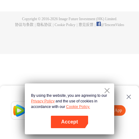
出了神秘而庞大的暗杀宗派——天演门。且看楚行云如何在这场波云诡谲的暗
杀中，披荆斩棘，所向睥睨！
Copyright © 2016-
2026
Image Future Investment (HK) Limited.
协议与条款
|
隐私协议
|
Cookie Policy
|
意见反馈
|
@
TencentVideo
By using the website, you are agreeing to our
Privacy Policy
and the use of cookies in
accordance with our
Cookie Policy.
Tencent Video
打开App
观看更多内容
Accept
如果失败，请
点击此处
重试
打开App