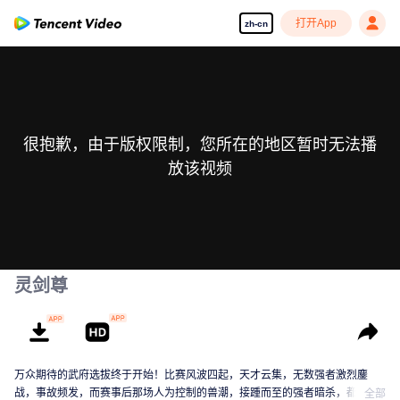
打开App
zh-cn
很抱歉，由于版权限制，您所在的地区暂时无法播
放该视频
灵剑尊
万众期待的武府选拔终于开始！比赛风波四起，天才云集，无数强者激烈鏖
战，事故频发，而赛事后那场人为控制的兽潮，接踵而至的强者暗杀，都显示
全部