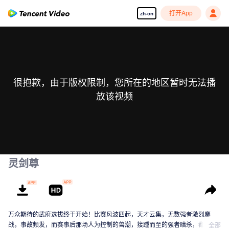
打开App
zh-cn
很抱歉，由于版权限制，您所在的地区暂时无法播
放该视频
灵剑尊
万众期待的武府选拔终于开始！比赛风波四起，天才云集，无数强者激烈鏖
战，事故频发，而赛事后那场人为控制的兽潮，接踵而至的强者暗杀，都显示
全部