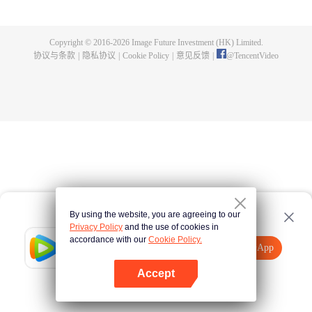
出了神秘而庞大的暗杀宗派——天演门。且看楚行云如何在这场波云诡谲的暗
杀中，披荆斩棘，所向睥睨！
Copyright © 2016-
2026
Image Future Investment (HK) Limited.
协议与条款
|
隐私协议
|
Cookie Policy
|
意见反馈
|
@
TencentVideo
By using the website, you are agreeing to our
Privacy Policy
and the use of cookies in
accordance with our
Cookie Policy.
Tencent Video
打开App
观看更多内容
Accept
如果失败，请
点击此处
重试
打开App