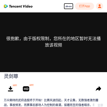
打开App
zh-cn
很抱歉，由于版权限制，您所在的地区暂时无法播
放该视频
灵剑尊
万众期待的武府选拔终于开始！比赛风波四起，天才云集，无数强者激烈鏖
战，事故频发，而赛事后那场人为控制的兽潮，接踵而至的强者暗杀，都显示
全部