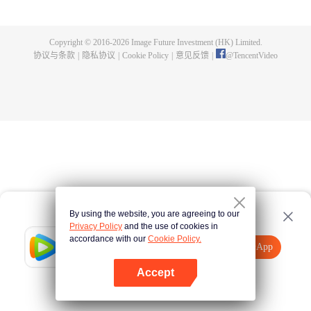
出了神秘而庞大的暗杀宗派——天演门。且看楚行云如何在这场波云诡谲的暗
杀中，披荆斩棘，所向睥睨！
Copyright © 2016-
2026
Image Future Investment (HK) Limited.
协议与条款
|
隐私协议
|
Cookie Policy
|
意见反馈
|
@
TencentVideo
By using the website, you are agreeing to our
Privacy Policy
and the use of cookies in
accordance with our
Cookie Policy.
Tencent Video
打开App
观看更多内容
Accept
如果失败，请
点击此处
重试
打开App