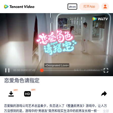
打开App
zh-cn
享受流畅高清剧集
=Designated Love=
00:00:00
/
00:07:43
恋爱角色请指定
恋爱脑的游戏公司艺术总监秦夕，失恋进入了《整蛊前男友》游戏中，让人万
万没想到的是，游戏中的“男朋友”竟然和现实生活中的前男友长相一模一样，更
全部