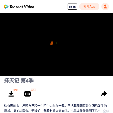
打开App
zh-cn
择天记 第4季
徐有容醒来，发现自己和一个陌生少年在一起。回忆起周园意外关闭后发生的
异状。折袖斗毒虫、无鳞蛇，背着七间夺命奔逃。小黑龙吱吱找到了陈长生，
全部