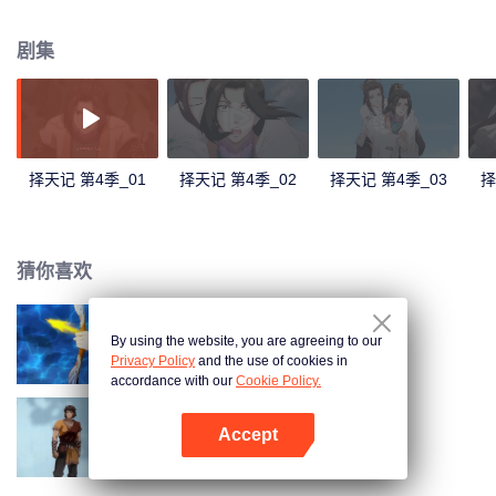
抱怨徐有容不管陈长生。小黑龙躲进他身体为他治疗。徐有容遇见白海，两人
对峙后大战，徐有容放出桐宫，尽力保护昏迷中的陈长生。白海欲吸其血，徐
剧集
有容失去战力。陈长生出手推开白海。徐陈初见，留下美好的第一印象。陈答
应带着徐上路。南客阻截徐有容和陈长生。
择天记 第4季_01
择天记 第4季_02
择天记 第4季_03
择
猜你喜欢
By using the website, you are agreeing to our
择天记 第3季
Privacy Policy
and the use of cookies in
accordance with our
Cookie Policy.
Accept
择天记 第2季
打开App