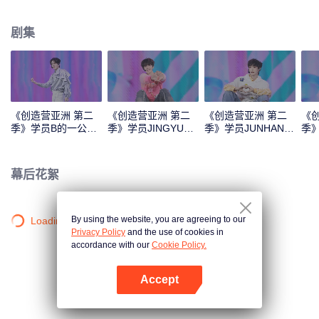
Monster》《Super》《True Love》《Under the Moon Road》
剧集
《创造营亚洲 第二
《创造营亚洲 第二
《创造营亚洲 第二
《
季》学员B的一公直
季》学员JINGYU的
季》学员JUNHAN的
季
拍
一公直拍
一公直拍
公
幕后花絮
By using the website, you are agreeing to our
Loading…
Privacy Policy
and the use of cookies in
accordance with our
Cookie Policy.
Accept
打开App