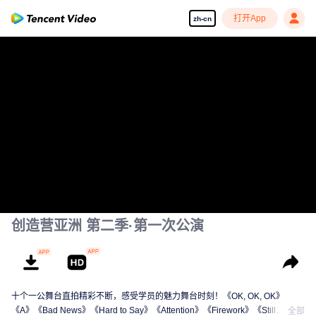
打开App
zh-cn
创造营亚洲 第二季·第一次公演
十个一公舞台直拍精彩不断，感受学员的魅力舞台时刻！《OK, OK, OK》
《A》《Bad News》《Hard to Say》《Attention》《Firework》《Still
全部