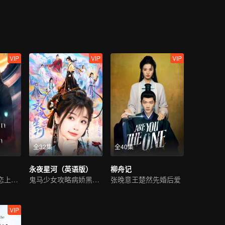
和玱玹相见不相识，几经波折，才终与玱玹相认，恢复王姬身份。为了一
山璟隐逸江湖。思而不得的玱玹将所有精力都放在了治理国家上，因为他
VIP
VIP
VIP
全32集
全40集
永夜星河（英语版）
柳舟记
冷面仙君陷情劫恋上魔女
鬼马少女攻略病娇黑莲花
张晚意王楚然先婚后爱
VIP