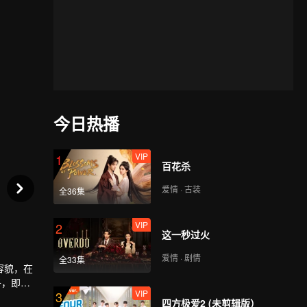
今日热播
VIP
1
百花杀
爱情 · 古装
全36集
VIP
2
这一秒过火
爱情 · 剧情
全33集
容貌，在
子，即使
VIP
3
人情愫渐
四方极爱2 (未剪辑版）