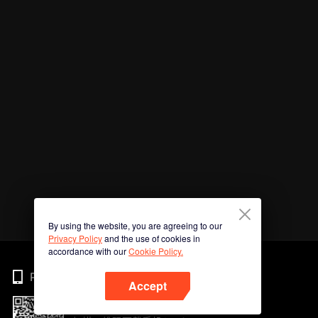
By using the website, you are agreeing to our
Privacy Policy
and the use of cookies in
accordance with our
Cookie Policy.
Phone
Accept