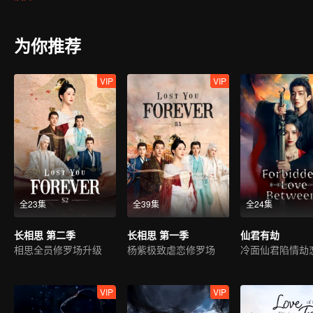
生；玟小六又与九头妖相柳不打不相识，惺惺相惜结为知己。玟小六
玱玹舍私情要王座，相柳守义战死、小夭帮助玱玹完成大业后，与涂
要天下太平，他的小夭就能够幸福安康。
为你推荐
VIP
VIP
全23集
全39集
全24集
长相思 第二季
长相思 第一季
仙君有劫
相思全员修罗场升级
杨紫极致虐恋修罗场
VIP
VIP