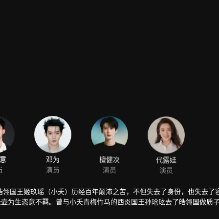
意
邓为
檀健次
代露娃
员
演员
演员
演员
皓翎国王姬玖瑶（小夭）历经百年颠沛之苦，不但失去了身份，也失去了
悬壶为生恣意不羁。曾与小夭青梅竹马的西炎国王孙玱玹去了皓翎国做质
的日子平淡温馨，玟小六意外救了垂危的青丘公子涂山璟，朝夕相处中二