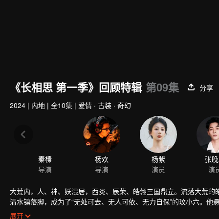
《长相思 第一季》回顾特辑
第09集
分享
2024
|
内地
|
全10集
|
爱情 · 古装 · 奇幻
秦榛
杨欢
杨紫
张晚
导演
导演
演员
演
大荒内，人、神、妖混居，西炎、辰荣、皓翎三国鼎立。流落大荒的
清水镇落脚，成为了“无处可去、无人可依、无力自保”的玟小六。他
寄人篱下、隐忍蛰伏，为了寻找小夭走遍大荒，来到清水镇。清水镇
展开