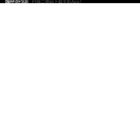
扫描二维码下载手机App！
帮助与反馈
关
意见反馈
加
联
电子
ted.