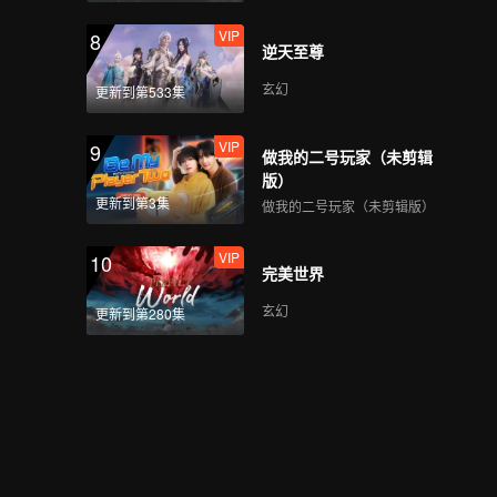
VIP
8
逆天至尊
玄幻
更新到第533集
VIP
9
做我的二号玩家（未剪辑
版）
更新到第3集
做我的二号玩家（未剪辑版）
VIP
10
完美世界
玄幻
更新到第280集