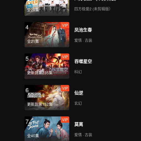
统天下，
知道，只
四方极爱2 (未剪辑版）
全25集
VIP
4
凤池生春
爱情 · 古装
全21集
VIP
5
吞噬星空
科幻
更新到第235集
VIP
6
仙逆
玄幻
更新到第152集
VIP
7
莫离
爱情 · 古装
全40集