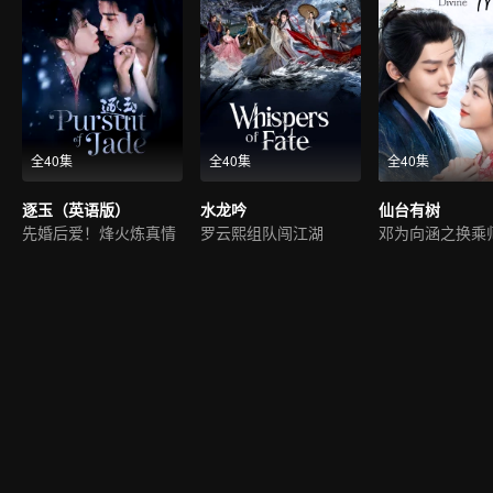
全40集
全40集
全40集
逐玉（英语版）
水龙吟
仙台有树
先婚后爱！烽火炼真情
罗云熙组队闯江湖
邓为向涵之换乘