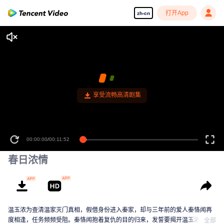
打开App
zh-cn
享受流畅高清剧集
00:00:00
/
00:11:52
春日浓情
温玉浓为查清温家灭门真相，假借身份进入秦家，却与三年前的爱人秦恪闻再
度相逢，任务频频受阻。秦恪闻抱着复仇的目的归来，发誓要揭开温玉浓爱情
全部