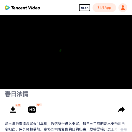
打开App
zh-cn
春日浓情
温玉浓为查清温家灭门真相，假借身份进入秦家，却与三年前的爱人秦恪闻再
度相逢，任务频频受阻。秦恪闻抱着复仇的目的归来，发誓要揭开温玉浓爱情
全部