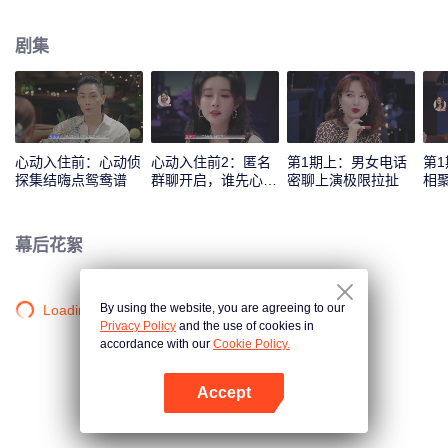
苏泷、孟子义共同组成心动侦探，来反观和解读素人之间的情感交流和心动信
号，并进行心动连线。
剧集
心动入住前：心动侦
心动入住前2：匿名
第1期上：男女电话
第
探集结嗨点鸳鸯谱
群聊开启，谁先心
密聊上演极限拉扯
相
动？
幕后花絮
By using the website, you are agreeing to our
Loading…
Privacy Policy
and the use of cookies in
accordance with our
Cookie Policy.
Accept
打开App