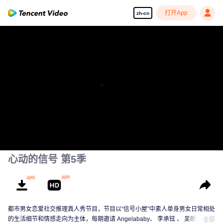
打开App
zh-cn
心动的信号 第5季
都市男女恋爱社交推理真人秀节目，节目以“信号小屋”中素人单身男女日常相处
的生活细节和情感走向为主体，每期邀请 Angelababy、 李承铉 、 吴昕、 汪
全部