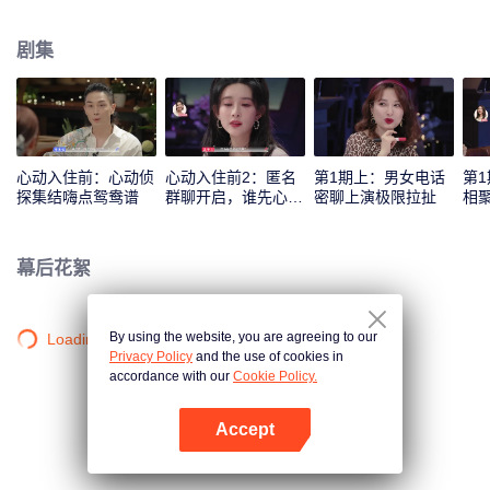
苏泷、孟子义共同组成心动侦探，来反观和解读素人之间的情感交流和心动信
号，并进行心动连线。
剧集
心动入住前：心动侦
心动入住前2：匿名
第1期上：男女电话
第
探集结嗨点鸳鸯谱
群聊开启，谁先心
密聊上演极限拉扯
相
动？
幕后花絮
By using the website, you are agreeing to our
Loading…
Privacy Policy
and the use of cookies in
accordance with our
Cookie Policy.
Accept
打开App