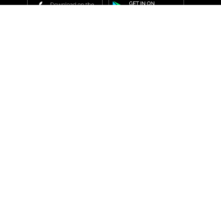
VIP
协议与条款
隐私协议
协议与条款
Cookie政策
Copyright © 2016-
2026
Image Future Investment (HK) Limi