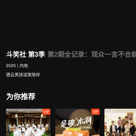
斗笑社 第3季
第2期全记录：观众一言不合就
2025
|
内地
德云男孩逗笑陪伴
为你推荐
VIP
VIP