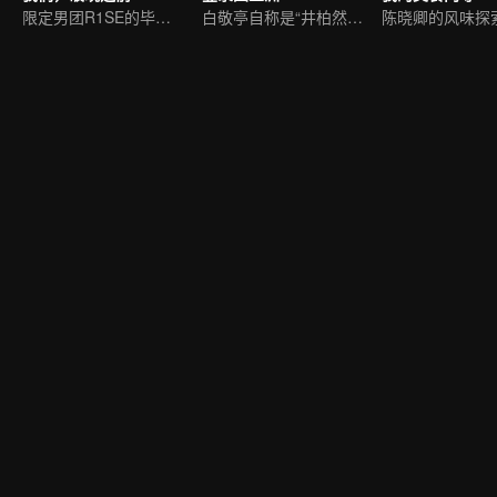
限定男团R1SE的毕业团综
白敬亭自称是“井柏然”？
陈晓卿的风味探