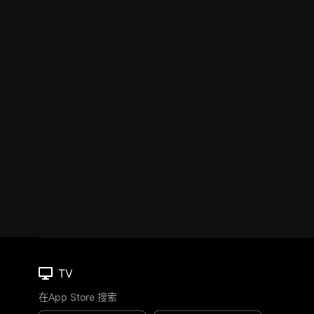
TV
在App Store 搜索