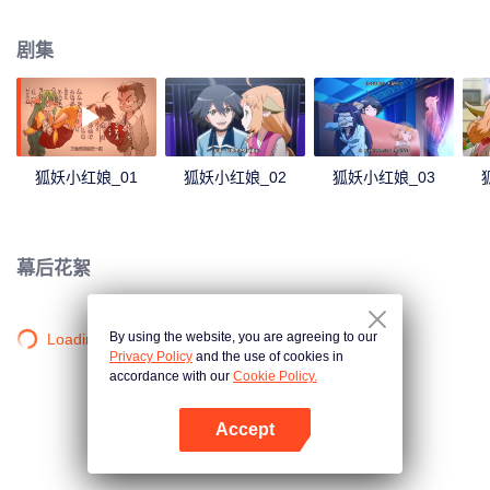
剧集
狐妖小红娘_01
狐妖小红娘_02
狐妖小红娘_03
幕后花絮
By using the website, you are agreeing to our
Loading…
Privacy Policy
and the use of cookies in
accordance with our
Cookie Policy.
Accept
打开App