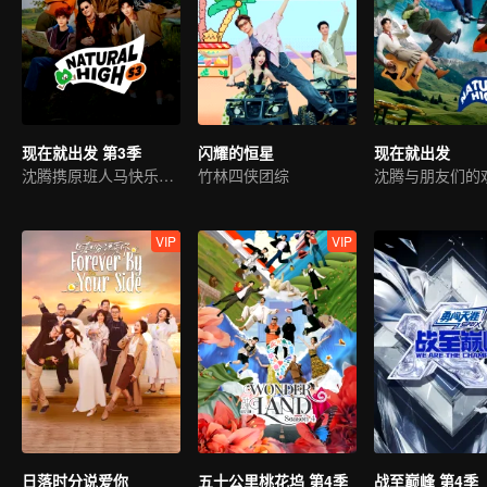
现在就出发 第3季
闪耀的恒星
现在就出发
沈腾携原班人马快乐回归
竹林四侠团综
VIP
VIP
日落时分说爱你
五十公里桃花坞 第4季
战至巅峰 第4季