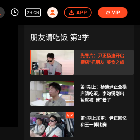
APP
VIP
ZH-CN
朋友请吃饭 第3季
先导片：尹正杨迪开启
横店“抓朋友”美食之旅
第1期上：杨迪尹正全横
店请吃饭，李昀锐刚出
妆就被“逮”着了
VIP
第1期上加更：尹正回忆
和王一博比赛