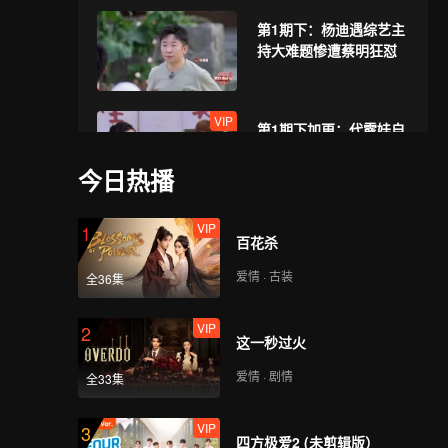
第1期下：杨迪遇综艺主
持大难题惨遭蔡明狂怼
VIP
第1期下加更：代露娃自
曝童年往事惊呆蔡明
今日热播
VIP
第2期上：庆余年皇子团
1
百花杀
重聚烧烤局
爱情 · 古装
全36集
VIP
VIP
第2期上加更：付辛博化
2
这一秒过火
身豌豆射手
爱情 · 剧情
全33集
VIP
第2期下：庆余年皇子团
3
四方极爱2 (未剪辑版）