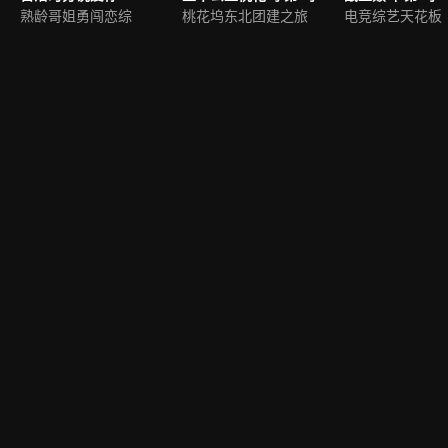
熟龄哥姐勇闯恋综
桃花坞东北团建之旅
电竞综艺天花板