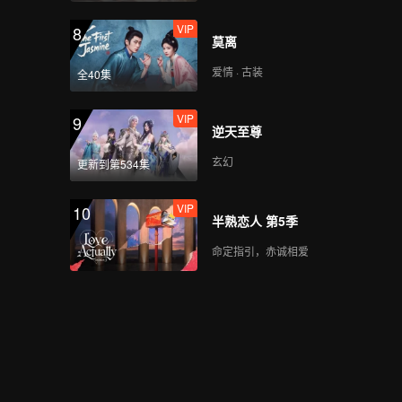
VIP
VIP
第3期下加更：杨迪爆料
8
莫离
最讨厌艺人是？
爱情 · 古装
全40集
VIP
第4期上：回忆杀!杨迪
9
逆天至尊
尹正复刻童年美食
玄幻
更新到第534集
VIP
VIP
第4期上加更：杨迪展示
10
半熟恋人 第5季
绝技看呆尹正
命定指引，赤诚相爱
第4期下：杨迪回顾出道
路险落泪
VIP
第4期下加更：杨迪冷笑