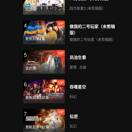
横店篮球局
四方极爱2 (未剪辑版）
全25集
VIP
VIP
第2期下加更：杨迪大赞
4
做我的二号玩家（未剪辑
尹正剧组“耍大牌”？
版）
更新到第4集
做我的二号玩家（未剪辑版）
VIP
第3期上：杨迪尹正召唤
5
凤池生春
《九重紫》重聚
爱情 · 古装
全21集
VIP
VIP
第3期上加更：颜安大秀
6
吞噬星空
肌肉自曝理想职业
科幻
更新到第235集
VIP
第3期下：孔雪儿颜安演
7
仙逆
绎离谱Ai剧本
玄幻
更新到第152集