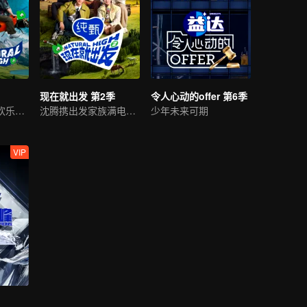
现在就出发 第2季
令人心动的offer 第6季
沈腾与朋友们的欢乐野游
沈腾携出发家族满电回归
少年未来可期
VIP