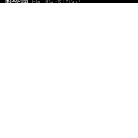
扫描二维码下载手机App！
帮助与反馈
关
意见反馈
加
联
电子
ted.