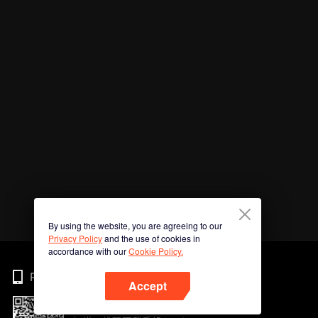
By using the website, you are agreeing to our
Privacy Policy
and the use of cookies in
accordance with our
Cookie Policy.
Phone
Accept