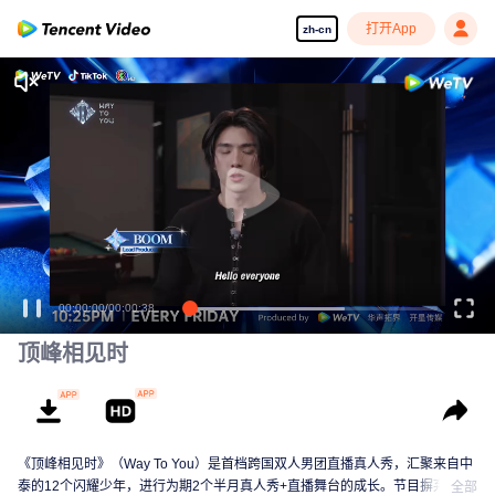
打开App
zh-cn
00:00:00
/
00:00:38
顶峰相见时
《顶峰相见时》（Way To You）是首档跨国双人男团直播真人秀，汇聚来自中
泰的12个闪耀少年，进行为期2个半月真人秀+直播舞台的成长。节目摒弃传统
全部