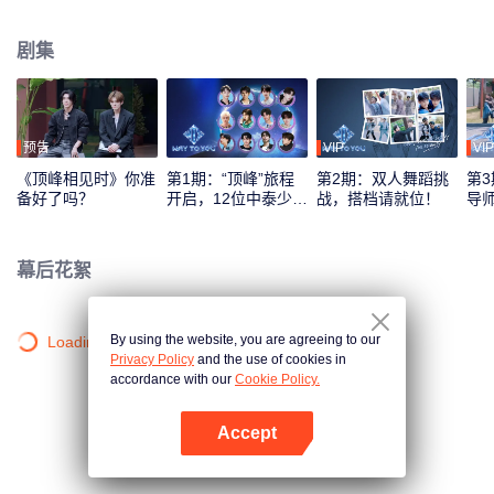
综艺录制模式，采用多平台互动机制，观众可通过投票、应援等方式直接参与
偶像养成，共同见证从相识到契合的全过程。最终，最具人气与默契的CP组合
剧集
将在全球舞台上闪耀出道。
预告
VIP
VIP
《顶峰相见时》你准
第1期：“顶峰”旅程
第2期：双人舞蹈挑
第3
备好了吗？
开启，12位中泰少年
战，搭档请就位！
导
初见面！
刻
幕后花絮
By using the website, you are agreeing to our
Loading…
Privacy Policy
and the use of cookies in
accordance with our
Cookie Policy.
Accept
打开App